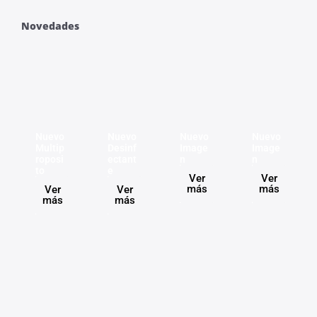
Novedades
Nuevo
Nuevo
Nuevo
Nuevo
Multip
Desinf
Image
Image
roposi
ectant
n
n
to
e
Ver
Ver
más
más
Ver
Ver
más
más